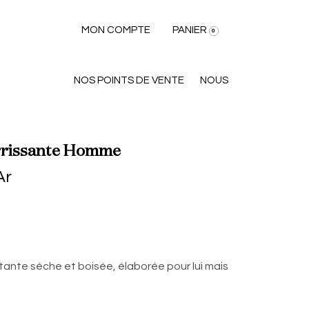
MON COMPTE
PANIER
0
NOS POINTS DE VENTE
NOUS
rrissante Homme
Ar
tante sèche et boisée, élaborée pour lui mais