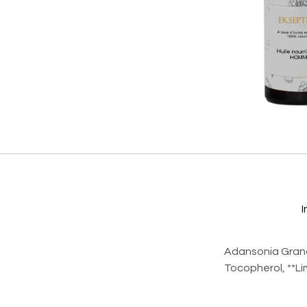
I
Adansonia Grandi
Tocopherol, **Li