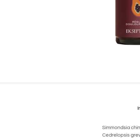
I
Simmondsia chinen
Cedrelopsis greve