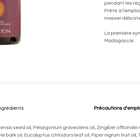
pendant les règ
Prête à l’emploi
masser délicat
La première sy
Madagascar.
ngrédients
Précautions d'empl
sis seed oil, Pelargonium graveolens oil, Zingiber officinale r
i bark oil, Eucalyptus citriodora leaf oil, Piper nigrum fruit oil