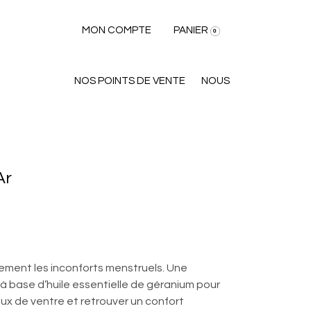
MON COMPTE
PANIER
0
NOS POINTS DE VENTE
NOUS
Ar
ement les inconforts menstruels. Une
 à base d’huile essentielle de géranium pour
ux de ventre et retrouver un confort