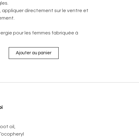
les.
, appliquer directement sur le ventre et
ement.
nergie pour les femmes fabriquée à
Ajouter au panier
oi
oot oil,
, Tocopheryl